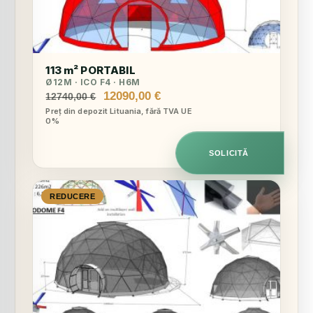
113 m² PORTABIL
Ø12M · ICO F4 · H6M
Prețul
Prețul
12090,00
€
12740,00
€
inițial
curent
Preț din depozit Lituania, fără TVA UE
0%
a
este:
fost:
12090,00 €.
12740,00 €.
SOLICITĂ
REDUCERE