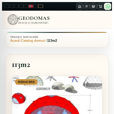
LT
EN
PL
FR
RU
NO
SK
RO
GEODOMAS
direcții și implementări
TRASEU NAVIGARE
Acasă
Catalog domuri
113m2
113m2
REDUCERE