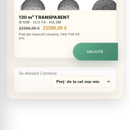
130 m² TRANSPARENT
Ø13M · ICO F4 · H6,5M
Prețul
Prețul
21580,00
€
22360,00
€
inițial
curent
Preț din depozit Lituania, fără TVA UE
0%
a
este:
fost:
21580,00 €.
22360,00 €.
SOLICITĂ
Se afișează 2 produse
Sortează
produsele