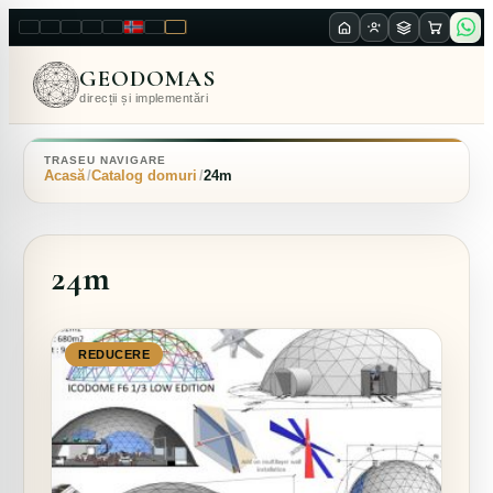
LT
EN
PL
FR
RU
NO
SK
RO
GEODOMAS
direcții și implementări
TRASEU NAVIGARE
Acasă
Catalog domuri
24m
24m
REDUCERE