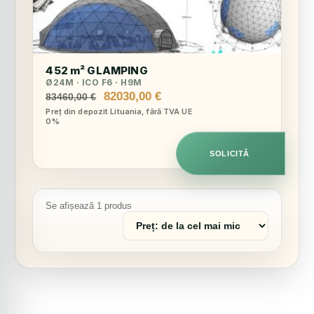
452 m² GLAMPING
Ø24M · ICO F6 · H9M
Prețul
Prețul
82030,00
€
83460,00
€
inițial
curent
Preț din depozit Lituania, fără TVA UE
0%
a
este:
fost:
82030,00 €.
83460,00 €.
SOLICITĂ
Se afișează 1 produs
Sortează
produsele