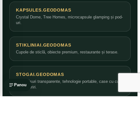
KAPSULES.GEODOMAS
Crystal Dome, Tree Homes, microcapsule glamping și pod-
uri.
STIKLINIAI.GEODOMAS
Cupole de sticlă, obiecte premium, restaurante și terase.
STOGAI.GEODOMAS
Acoperișuri transparente, tehnologie portable, case cu curte
Panou
și acoperiri.
NAMAI.GEODOMAS
Case cupolă, reședințe și concepte de locuire.
ARCH.GEODOMAS