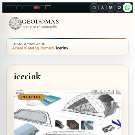
LT
EN
PL
FR
RU
NO
SK
RO
GEODOMAS
direcții și implementări
TRASEU NAVIGARE
Acasă
Catalog domuri
icerink
icerink
REDUCERE