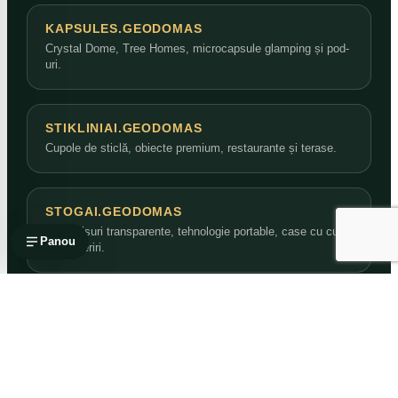
KAPSULES.GEODOMAS
Crystal Dome, Tree Homes, microcapsule glamping și pod-
uri.
STIKLINIAI.GEODOMAS
Cupole de sticlă, obiecte premium, restaurante și terase.
STOGAI.GEODOMAS
Acoperișuri transparente, tehnologie portable, case cu curte
Panou
și acoperiri.
NAMAI.GEODOMAS
Case cupolă, reședințe și concepte de locuire.
ARCH.GEODOMAS