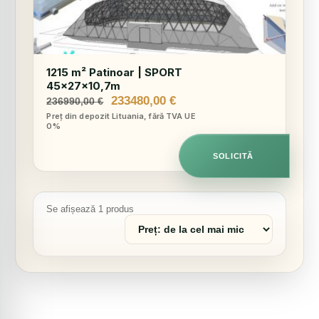
1215 m² Patinoar | SPORT
45x27x10,7m
Prețul
Prețul
233480,00
€
236990,00
€
inițial
curent
Preț din depozit Lituania, fără TVA UE
0%
a
este:
fost:
233480,00 €.
236990,00 €.
SOLICITĂ
Se afișează 1 produs
Sortează
produsele