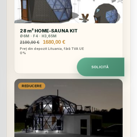
28 m² HOME-SAUNA KIT
Ø6M · F4 · H3,65M
Prețul
Prețul
1680,00
€
2100,00
€
inițial
curent
Preț din depozit Lituania, fără TVA UE
0%
a
este:
fost:
1680,00 €.
2100,00 €.
SOLICITĂ
REDUCERE