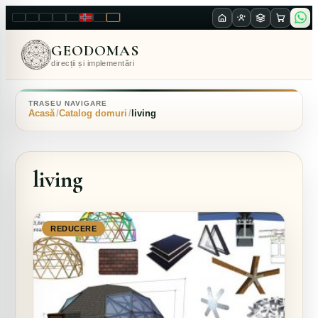
LT
EN
PL
FR
RU
NO
SK
RO
GEODOMAS
direcții și implementări
TRASEU NAVIGARE
Acasă
Catalog domuri
living
living
REDUCERE