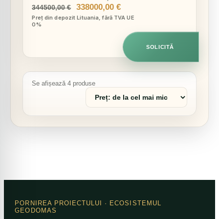
Prețul
Prețul
338000,00
€
344500,00
€
inițial
curent
Preț din depozit Lituania, fără TVA UE
0%
a
este:
fost:
338000,00 €.
344500,00 €.
SOLICITĂ
Se afișează 4 produse
Sortează
produsele
PORNIREA PROIECTULUI
· ECOSISTEMUL
GEODOMAS