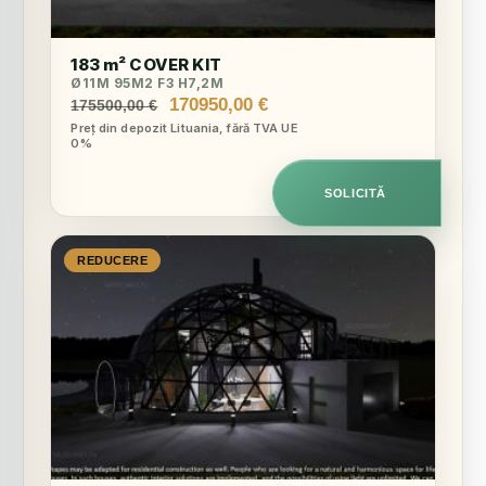
183 m² COVER KIT
Ø11M 95M2 F3 H7,2M
Prețul
Prețul
170950,00
€
175500,00
€
inițial
curent
Preț din depozit Lituania, fără TVA UE
0%
a
este:
fost:
170950,00 €.
175500,00 €.
SOLICITĂ
REDUCERE