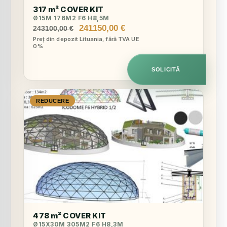
317 m² COVER KIT
Ø15M 176M2 F6 H8,5M
Prețul
Prețul
241150,00
€
243100,00
€
inițial
curent
Preț din depozit Lituania, fără TVA UE
0%
a
este:
fost:
241150,00 €.
243100,00 €.
SOLICITĂ
REDUCERE
478 m² COVER KIT
Ø15X30M 305M2 F6 H8,3M